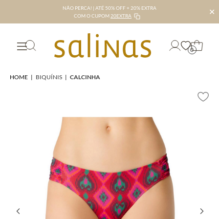
NÃO PERCA! | ATÉ 50% OFF + 20% EXTRA
✕
COM O CUPOM
20EXTRA
0
HOME
|
BIQUÍNIS
|
CALCINHA