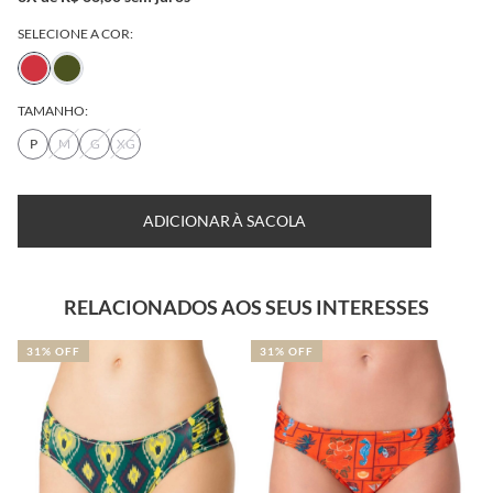
SELECIONE A COR:
TAMANHO:
P
M
G
XG
TABELA DE MEDIDAS
DESCUBRA SEU TAMANHO
ADICIONAR À SACOLA
RELACIONADOS AOS SEUS INTERESSES
31% OFF
31% OFF