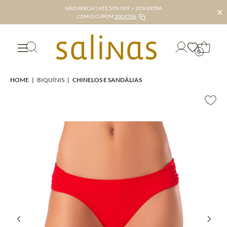
NÃO PERCA! | ATÉ 50% OFF + 20% EXTRA
✕
COM O CUPOM
20EXTRA
0
HOME
|
BIQUÍNIS
|
CHINELOS E SANDÁLIAS