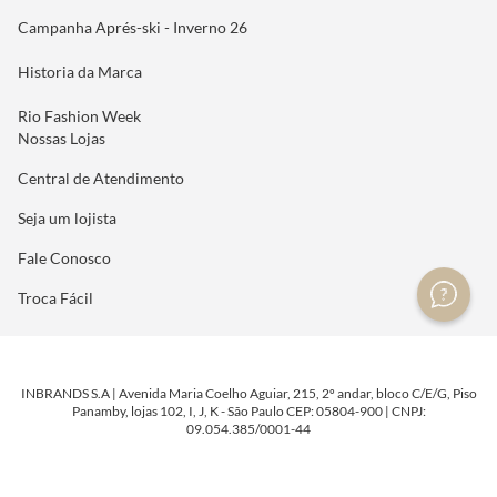
Campanha Aprés-ski - Inverno 26
Historia da Marca
Rio Fashion Week
Nossas Lojas
Central de Atendimento
Seja um lojista
Fale Conosco
Troca Fácil
INBRANDS S.A | Avenida Maria Coelho Aguiar, 215, 2º andar, bloco C/E/G, Piso
Panamby, lojas 102, I, J, K - São Paulo CEP: 05804-900 | CNPJ:
09.054.385/0001-44
DESENVOLVIDO POR
TECNOLOGIA