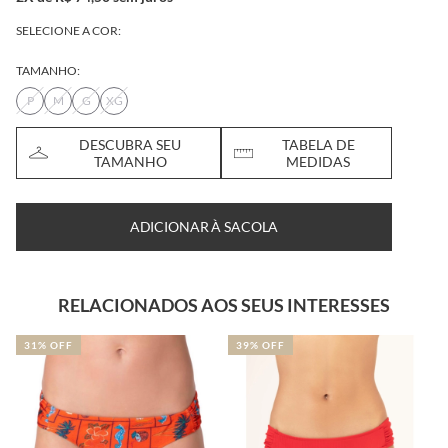
SELECIONE A COR:
TAMANHO:
P
M
G
XG
DESCUBRA SEU
TABELA DE
TAMANHO
MEDIDAS
ADICIONAR À SACOLA
RELACIONADOS AOS SEUS INTERESSES
39% OFF