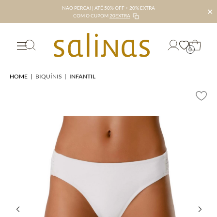
NÃO PERCA! | ATÉ 50% OFF + 20% EXTRA
✕
COM O CUPOM
20EXTRA
0
HOME
|
BIQUÍNIS
|
INFANTIL