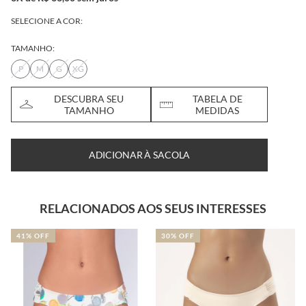
SELECIONE A COR:
TAMANHO:
P
M
G
XG
DESCUBRA SEU
TABELA DE
TAMANHO
MEDIDAS
ADICIONAR À SACOLA
RELACIONADOS AOS SEUS INTERESSES
41% OFF
30% OFF