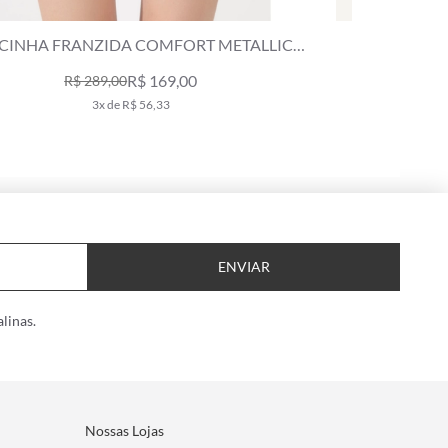
CALCINHA FRANZIDA COMFORT VERANO
CALCINHA
NATURAL
R$ 169,00
R$ 239,00
3x de R$ 56,33
ENVIAR
linas.
Nossas Lojas