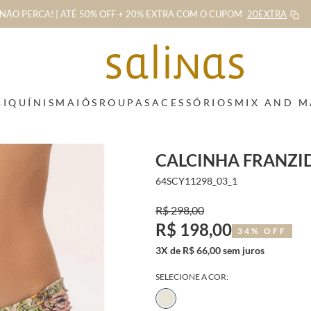
NÃO PERCA! | ATÉ 50% OFF + 20% EXTRA
COM O CUPOM
20EXTRA
BIQUÍNIS
MAIÔS
ROUPAS
ACESSÓRIOS
MIX AND 
CALCINHA FRANZI
64SCY11298_03_1
R$ 298,00
R$ 198,00
34% OFF
3X de R$ 66,00 sem juros
SELECIONE A COR: