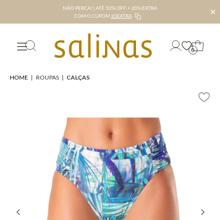
NÃO PERCA! | ATÉ 50% OFF + 20% EXTRA
✕
COM O CUPOM
20EXTRA
0
HOME
|
ROUPAS
|
CALÇAS