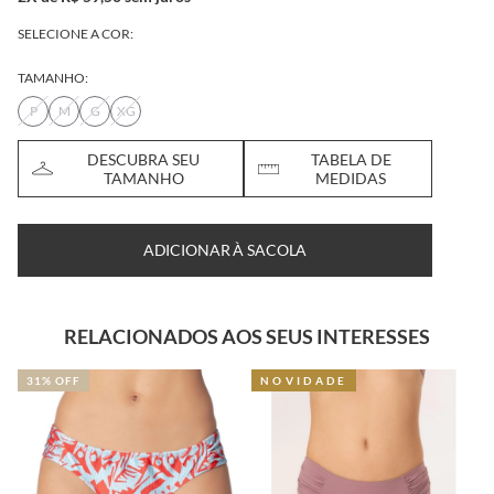
SELECIONE A COR:
TAMANHO:
P
M
G
XG
DESCUBRA SEU
TABELA DE
TAMANHO
MEDIDAS
ADICIONAR À SACOLA
RELACIONADOS AOS SEUS INTERESSES
31% OFF
NOVIDADE