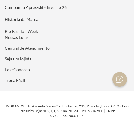
Campanha Aprés-ski - Inverno 26
Historia da Marca
Rio Fashion Week
Nossas Lojas
Central de Atendimento
Seja um lojista
Fale Conosco
Troca Fácil
INBRANDS S.A | Avenida Maria Coelho Aguiar, 215, 2º andar, bloco C/E/G, Piso
Panamby, lojas 102, I, J, K - São Paulo CEP: 05804-900 | CNPJ:
09.054.385/0001-44
DESENVOLVIDO POR
TECNOLOGIA