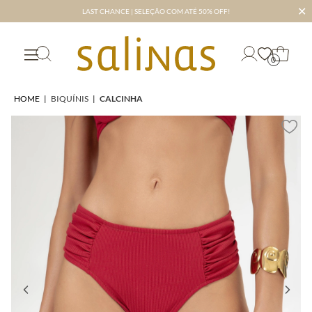
✕
LAST CHANCE | SELEÇÃO COM ATÉ 50% OFF!
0
HOME
|
BIQUÍNIS
|
CALCINHA