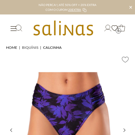
NÃO PERCA! | ATÉ 50% OFF + 20% EXTRA
✕
COM O CUPOM
20EXTRA
0
HOME
|
BIQUÍNIS
|
CALCINHA