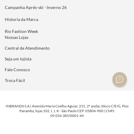
Campanha Aprés-ski - Inverno 26
Historia da Marca
Rio Fashion Week
Nossas Lojas
Central de Atendimento
Seja um lojista
Fale Conosco
Troca Fácil
INBRANDS S.A | Avenida Maria Coelho Aguiar, 215, 2º andar, bloco C/E/G, Piso
Panamby, lojas 102, I, J, K - São Paulo CEP: 05804-900 | CNPJ:
09.054.385/0001-44
DESENVOLVIDO POR
TECNOLOGIA