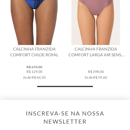
CINHA FRANZIDA
CALCINHA FRANZIDA
CALCIN
ORT CHLOE ROYAL
COMFORT LARGA AIR SENSE
COMFORT L
OLD PURPLE
VER
R$ 179,00
R$ 129,00
R$ 298,00
R
2x de R$ 64,50
5x de R$ 59,60
5x 
INSCREVA-SE NA NOSSA
NEWSLETTER