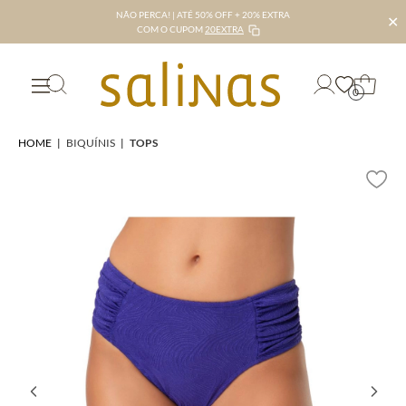
NÃO PERCA! | ATÉ 50% OFF + 20% EXTRA
✕
COM O CUPOM
20EXTRA
0
HOME
|
BIQUÍNIS
|
TOPS