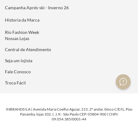
Campanha Aprés-ski - Inverno 26
Historia da Marca
Rio Fashion Week
Nossas Lojas
Central de Atendimento
Seja um lojista
Fale Conosco
Troca Fácil
INBRANDS S.A | Avenida Maria Coelho Aguiar, 215, 2º andar, bloco C/E/G, Piso
Panamby, lojas 102, I, J, K - São Paulo CEP: 05804-900 | CNPJ:
09.054.385/0001-44
DESENVOLVIDO POR
TECNOLOGIA