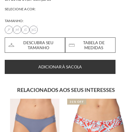
SELECIONE A COR:
TAMANHO:
P
M
G
XG
DESCUBRA SEU
TABELA DE
TAMANHO
MEDIDAS
ADICIONAR À SACOLA
RELACIONADOS AOS SEUS INTERESSES
31% OFF