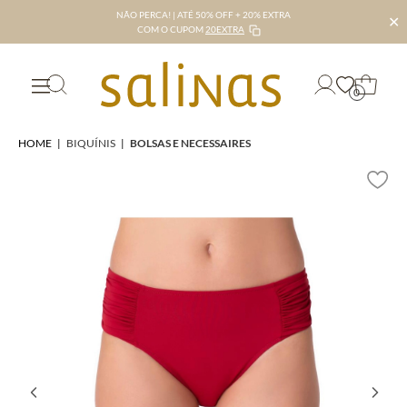
NÃO PERCA! | ATÉ 50% OFF + 20% EXTRA
✕
COM O CUPOM
20EXTRA
0
HOME
|
BIQUÍNIS
|
BOLSAS E NECESSAIRES