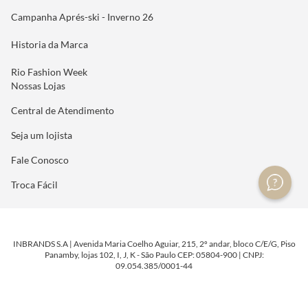
Campanha Aprés-ski - Inverno 26
Historia da Marca
Rio Fashion Week
Nossas Lojas
Central de Atendimento
Seja um lojista
Fale Conosco
Troca Fácil
INBRANDS S.A | Avenida Maria Coelho Aguiar, 215, 2º andar, bloco C/E/G, Piso
Panamby, lojas 102, I, J, K - São Paulo CEP: 05804-900 | CNPJ:
09.054.385/0001-44
DESENVOLVIDO POR
TECNOLOGIA