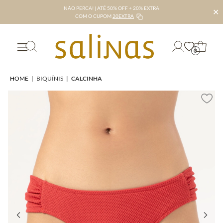
NÃO PERCA! | ATÉ 50% OFF + 20% EXTRA
✕
COM O CUPOM
20EXTRA
0
HOME
|
BIQUÍNIS
|
CALCINHA