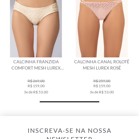
CALCINHA CANAL ROLOTÊ
CALCINHA LACINHO MINI
MESH LUREX ROSÊ
MIRACLE UP MESH LUREX
ROSÊ
R$ 259,00
R$ 298,00
R$ 159,00
R$ 179,00
3x de R$ 53,00
3x de R$ 59,67
INSCREVA-SE NA NOSSA