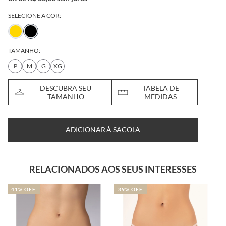
SELECIONE A COR:
TAMANHO:
P
M
G
XG
DESCUBRA SEU
TABELA DE
TAMANHO
MEDIDAS
ADICIONAR À SACOLA
RELACIONADOS AOS SEUS INTERESSES
39% OFF
40% OFF