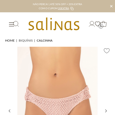
NÃO PERCA! | ATÉ 50% OFF + 20% EXTRA
✕
COM O CUPOM
20EXTRA
0
HOME
|
BIQUÍNIS
|
CALCINHA