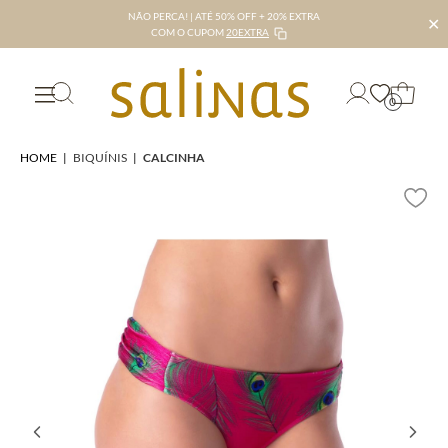
NÃO PERCA! | ATÉ 50% OFF + 20% EXTRA
✕
COM O CUPOM
20EXTRA
0
HOME
|
BIQUÍNIS
|
CALCINHA