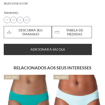
SELECIONE A COR:
TAMANHO:
P
M
G
XG
DESCUBRA SEU
TABELA DE
TAMANHO
MEDIDAS
ADICIONAR À SACOLA
RELACIONADOS AOS SEUS INTERESSES
42% OFF
48% OFF