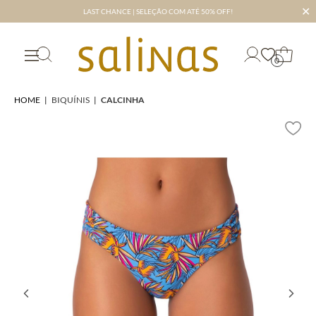
✕
LAST CHANCE | SELEÇÃO COM ATÉ 50% OFF!
0
HOME
|
BIQUÍNIS
|
CALCINHA