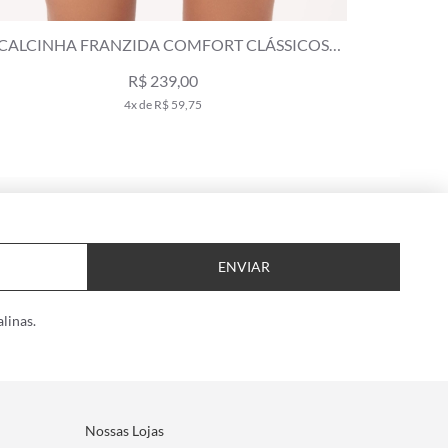
CALCINHA FRANZIDA COMFORT DRAPING
CALC
MARINHO
R$ 119,00
R$ 199,00
2x de R$ 59,50
ENVIAR
linas.
Nossas Lojas