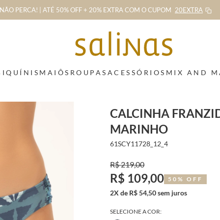
NÃO PERCA! | ATÉ 50% OFF + 20% EXTRA
COM O CUPOM
20EXTRA
BIQUÍNIS
MAIÔS
ROUPAS
ACESSÓRIOS
MIX AND 
CALCINHA FRANZI
MARINHO
61SCY11728_12_4
R$ 219,00
R$ 109,00
50% OFF
2X de R$ 54,50 sem juros
SELECIONE A COR: