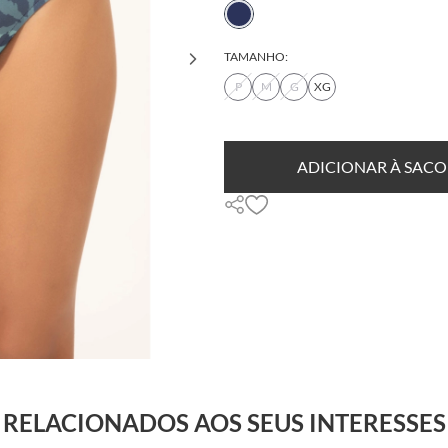
TAMANHO:
P
M
G
XG
ADICIONAR À SACO
RELACIONADOS AOS SEUS INTERESSES