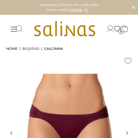
NÃO PERCA! | ATÉ 50% OFF + 20% EXTRA
✕
COM O CUPOM
20EXTRA
0
HOME
|
BIQUÍNIS
|
CALCINHA