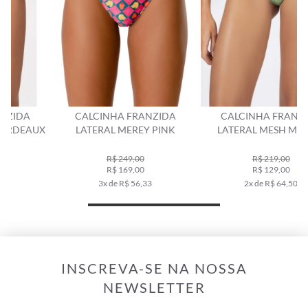
CALCINHA FRANZIDA
CALCINHA FRANZIDA
X
LATERAL MEREY PINK
LATERAL MESH MALIBU
VERDE MAÇÃ
R$ 249,00
R$ 219,00
R$ 169,00
R$ 129,00
3x de R$ 56,33
2x de R$ 64,50
INSCREVA-SE NA NOSSA
NEWSLETTER