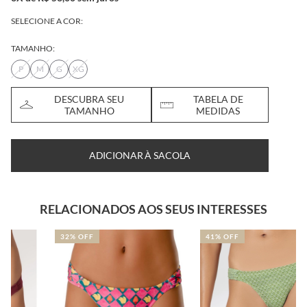
SELECIONE A COR:
TAMANHO:
P
M
G
XG
DESCUBRA SEU
TABELA DE
TAMANHO
MEDIDAS
ADICIONAR À SACOLA
RELACIONADOS AOS SEUS INTERESSES
32% OFF
41% OFF