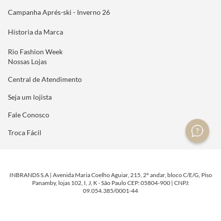
Campanha Aprés-ski - Inverno 26
Historia da Marca
Rio Fashion Week
Nossas Lojas
Central de Atendimento
Seja um lojista
Fale Conosco
Troca Fácil
INBRANDS S.A | Avenida Maria Coelho Aguiar, 215, 2º andar, bloco C/E/G, Piso
Panamby, lojas 102, I, J, K - São Paulo CEP: 05804-900 | CNPJ:
09.054.385/0001-44
DESENVOLVIDO POR
TECNOLOGIA