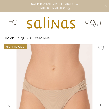
NÃO PERCA! | ATÉ 50% OFF + 20% EXTRA
✕
COM O CUPOM
20EXTRA
0
HOME
|
BIQUÍNIS
|
CALCINHA
NOVIDADE