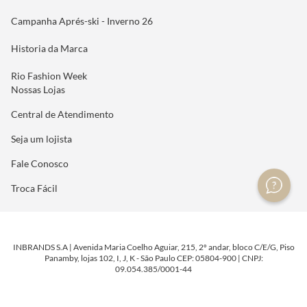
Campanha Aprés-ski - Inverno 26
Historia da Marca
Rio Fashion Week
Nossas Lojas
Central de Atendimento
Seja um lojista
Fale Conosco
Troca Fácil
INBRANDS S.A | Avenida Maria Coelho Aguiar, 215, 2º andar, bloco C/E/G, Piso
Panamby, lojas 102, I, J, K - São Paulo CEP: 05804-900 | CNPJ:
09.054.385/0001-44
DESENVOLVIDO POR
TECNOLOGIA