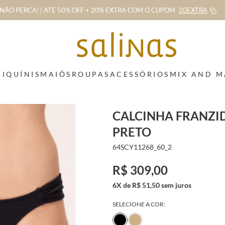
NÃO PERCA! | ATÉ 50% OFF + 20% EXTRA
COM O CUPOM
20EXTRA
BIQUÍNIS
MAIÔS
ROUPAS
ACESSÓRIOS
MIX AND 
CALCINHA FRANZI
PRETO
64SCY11268_60_2
R$ 309,00
6X de R$ 51,50 sem juros
SELECIONE A COR: