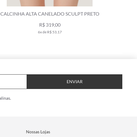
CALCINHA FRANZIDA COMFORT CANELADO
CALCINHA
FLOW PRETO
R$ 269,00
5x de R$ 53,80
ENVIAR
linas.
Nossas Lojas