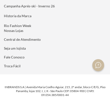
Campanha Aprés-ski - Inverno 26
Historia da Marca
Rio Fashion Week
Nossas Lojas
Central de Atendimento
Seja um lojista
Fale Conosco
Troca Fácil
INBRANDS S.A | Avenida Maria Coelho Aguiar, 215, 2º andar, bloco C/E/G, Piso
Panamby, lojas 102, I, J, K - São Paulo CEP: 05804-900 | CNPJ:
09.054.385/0001-44
DESENVOLVIDO POR
TECNOLOGIA