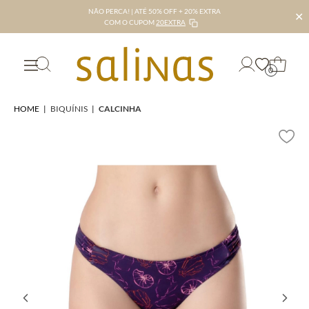
NÃO PERCA! | ATÉ 50% OFF + 20% EXTRA
✕
COM O CUPOM
20EXTRA
0
HOME
|
BIQUÍNIS
|
CALCINHA