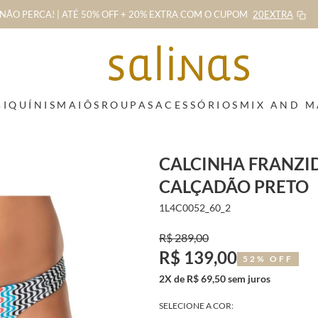
NÃO PERCA! | ATÉ 50% OFF + 20% EXTRA
COM O CUPOM
20EXTRA
BIQUÍNIS
MAIÔS
ROUPAS
ACESSÓRIOS
MIX AND 
CALCINHA FRANZID
CALÇADÃO PRETO
1L4C0052_60_2
R$ 289,00
R$ 139,00
52% OFF
2X de R$ 69,50 sem juros
SELECIONE A COR: