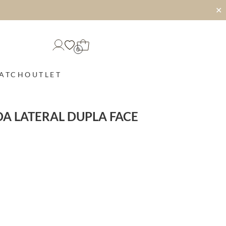
✕
0
MATCH
OUTLET
A LATERAL DUPLA FACE