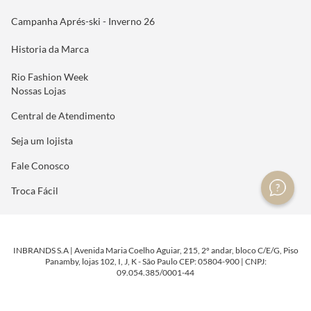
Campanha Aprés-ski - Inverno 26
Historia da Marca
Rio Fashion Week
Nossas Lojas
Central de Atendimento
Seja um lojista
Fale Conosco
Troca Fácil
INBRANDS S.A | Avenida Maria Coelho Aguiar, 215, 2º andar, bloco C/E/G, Piso
Panamby, lojas 102, I, J, K - São Paulo CEP: 05804-900 | CNPJ:
09.054.385/0001-44
DESENVOLVIDO POR
TECNOLOGIA