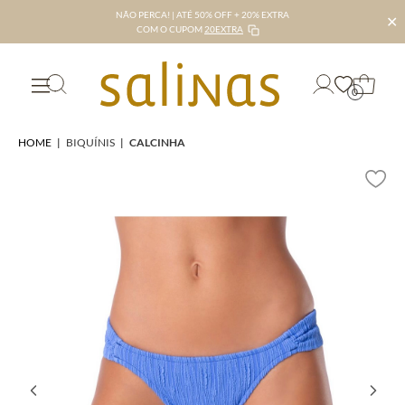
NÃO PERCA! | ATÉ 50% OFF + 20% EXTRA
✕
COM O CUPOM
20EXTRA
0
HOME
|
BIQUÍNIS
|
CALCINHA