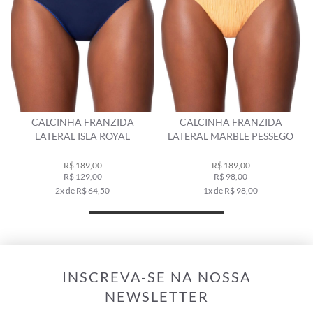
CINHA FRANZIDA
CALCINHA FRANZIDA
CALCINHA
ERAL ISLA ROYAL
LATERAL MARBLE PESSEGO
NAUT
R$ 189,00
R$ 189,00
R
R$ 129,00
R$ 98,00
R
2x de R$ 64,50
1x de R$ 98,00
2x 
INSCREVA-SE NA NOSSA
NEWSLETTER