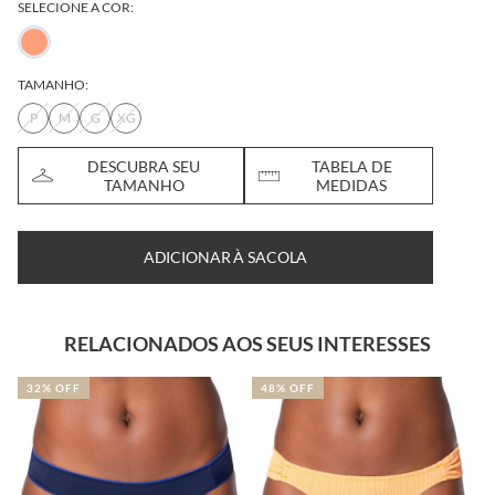
SELECIONE A COR:
TAMANHO:
P
M
G
XG
DESCUBRA SEU
TABELA DE
TAMANHO
MEDIDAS
ADICIONAR À SACOLA
RELACIONADOS AOS SEUS INTERESSES
48% OFF
50% OFF