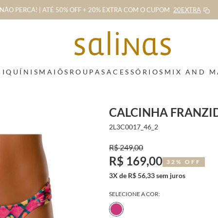
NÃO PERCA! | ATÉ 50% OFF + 20% EXTRA
COM O CUPOM
20EXTRA
BIQUÍNIS
MAIÔS
ROUPAS
ACESSÓRIOS
MIX AND 
CALCINHA FRANZID
2L3C0017_46_2
R$ 249,00
R$ 169,00
32% OFF
3X de R$ 56,33 sem juros
SELECIONE A COR: