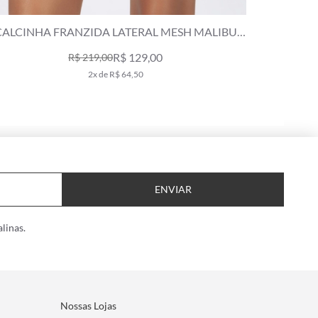
CALCINHA FRANZIDA LATERAL SUNSET CAFE
CALCINHA
R$ 139,00
R$ 229,00
2x de R$ 69,50
ENVIAR
linas.
Nossas Lojas