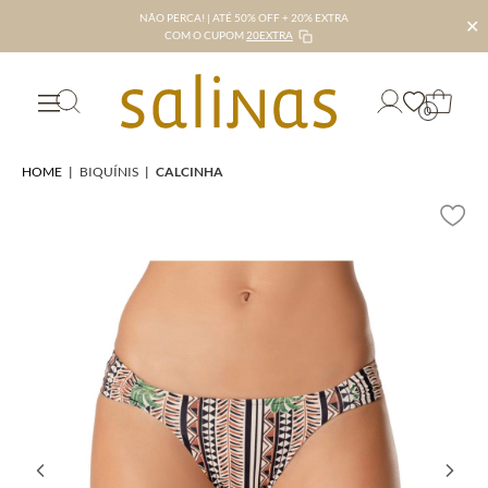
NÃO PERCA! | ATÉ 50% OFF + 20% EXTRA
✕
COM O CUPOM
20EXTRA
0
HOME
|
BIQUÍNIS
|
CALCINHA