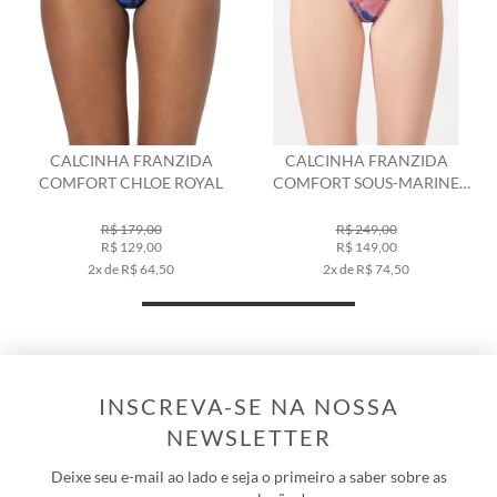
ANZIDA
CALCINHA FRANZIDA
CALCINHA LATERAL 
E ROYAL
COMFORT SOUS-MARINE
RECORTE PACÍFICO 
ROYAL
R$ 249,00
R$ 279,00
R$ 149,00
R$ 139,00
50
2x de R$ 74,50
2x de R$ 69,50
INSCREVA-SE NA NOSSA
NEWSLETTER
Deixe seu e-mail ao lado e seja o primeiro a saber sobre as