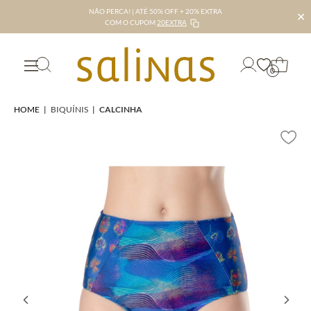
NÃO PERCA! | ATÉ 50% OFF + 20% EXTRA
✕
COM O CUPOM
20EXTRA
0
HOME
|
BIQUÍNIS
|
CALCINHA