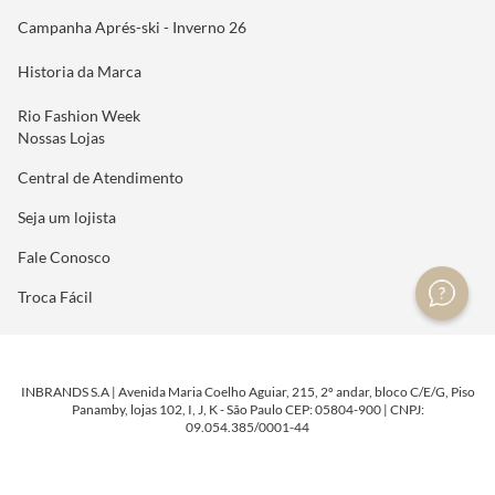
Campanha Aprés-ski - Inverno 26
Historia da Marca
Rio Fashion Week
Nossas Lojas
Central de Atendimento
Seja um lojista
Fale Conosco
Troca Fácil
INBRANDS S.A | Avenida Maria Coelho Aguiar, 215, 2º andar, bloco C/E/G, Piso
Panamby, lojas 102, I, J, K - São Paulo CEP: 05804-900 | CNPJ:
09.054.385/0001-44
DESENVOLVIDO POR
TECNOLOGIA