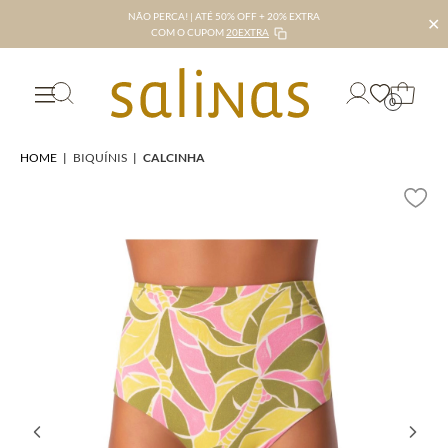
NÃO PERCA! | ATÉ 50% OFF + 20% EXTRA
✕
COM O CUPOM
20EXTRA
0
HOME
|
BIQUÍNIS
|
CALCINHA