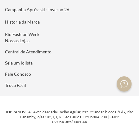
Campanha Aprés-ski - Inverno 26
Historia da Marca
Rio Fashion Week
Nossas Lojas
Central de Atendimento
Seja um lojista
Fale Conosco
Troca Fácil
INBRANDS S.A | Avenida Maria Coelho Aguiar, 215, 2º andar, bloco C/E/G, Piso
Panamby, lojas 102, I, J, K - São Paulo CEP: 05804-900 | CNPJ:
09.054.385/0001-44
DESENVOLVIDO POR
TECNOLOGIA