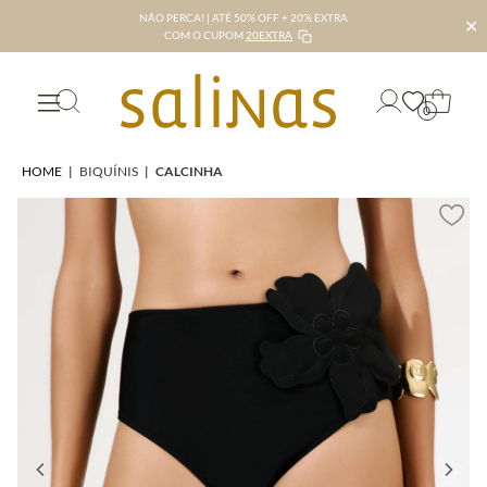
NÃO PERCA! | ATÉ 50% OFF + 20% EXTRA
✕
COM O CUPOM
20EXTRA
0
HOME
|
BIQUÍNIS
|
CALCINHA