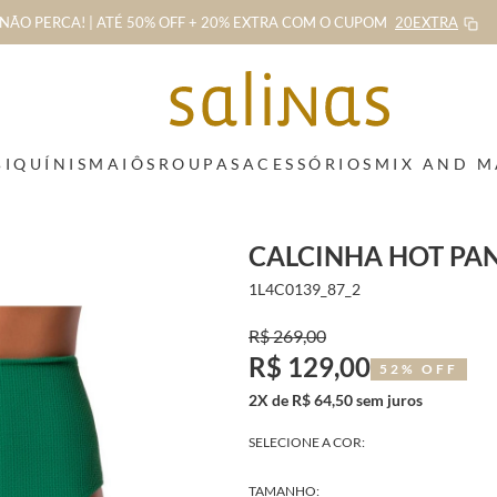
NÃO PERCA! | ATÉ 50% OFF + 20% EXTRA
COM O CUPOM
20EXTRA
BIQUÍNIS
MAIÔS
ROUPAS
ACESSÓRIOS
MIX AND 
CALCINHA HOT PA
1L4C0139_87_2
R$ 269,00
R$ 129,00
52% OFF
2X de R$ 64,50 sem juros
SELECIONE A COR:
TAMANHO: