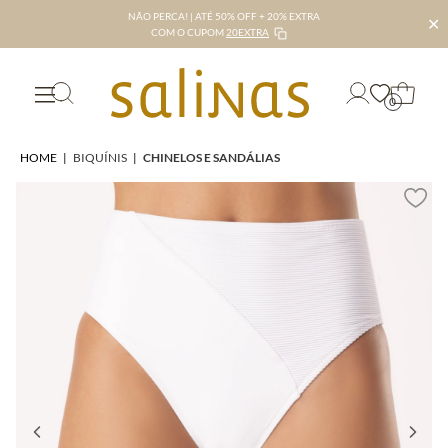
NÃO PERCA! | ATÉ 50% OFF + 20% EXTRA
✕
COM O CUPOM
20EXTRA
0
HOME
|
BIQUÍNIS
|
CHINELOS E SANDÁLIAS