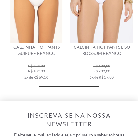
NTS
CALCINHA HOT PANTS LISO
CALCINHA HOT PANT
CO
BLOSSOM BRANCO
RECORTE SUNSET AZUL 
R$ 489,00
R$ 269,00
R$ 289,00
R$ 159,00
5x de R$ 57,80
3x de R$ 53,00
INSCREVA-SE NA NOSSA
NEWSLETTER
Deixe seu e-mail ao lado e seja o primeiro a saber sobre as