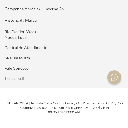
Campanha Aprés-ski - Inverno 26
Historia da Marca
Rio Fashion Week
Nossas Lojas
Central de Atendimento
Seja um lojista
Fale Conosco
Troca Fácil
INBRANDS S.A | Avenida Maria Coelho Aguiar, 215, 2º andar, bloco C/E/G, Piso
Panamby, lojas 102, I, J, K - São Paulo CEP: 05804-900 | CNPJ:
09.054.385/0001-44
DESENVOLVIDO POR
TECNOLOGIA