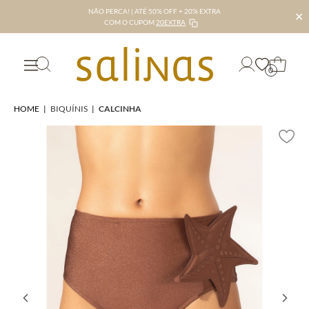
NÃO PERCA! | ATÉ 50% OFF + 20% EXTRA
✕
COM O CUPOM
20EXTRA
0
HOME
|
BIQUÍNIS
|
CALCINHA