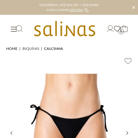
NÃO PERCA! | ATÉ 50% OFF + 20% EXTRA
✕
COM O CUPOM
20EXTRA
0
HOME
|
BIQUÍNIS
|
CALCINHA