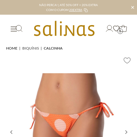
NÃO PERCA! | ATÉ 50% OFF + 20% EXTRA
✕
COM O CUPOM
20EXTRA
0
HOME
|
BIQUÍNIS
|
CALCINHA