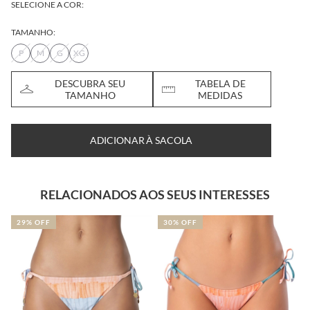
SELECIONE A COR:
TAMANHO:
P
M
G
XG
DESCUBRA SEU
TABELA DE
TAMANHO
MEDIDAS
ADICIONAR À SACOLA
RELACIONADOS AOS SEUS INTERESSES
29% OFF
30% OFF