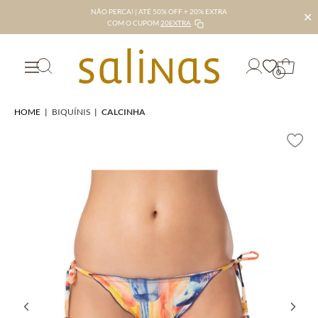
NÃO PERCA! | ATÉ 50% OFF + 20% EXTRA
✕
COM O CUPOM
20EXTRA
0
HOME
|
BIQUÍNIS
|
CALCINHA