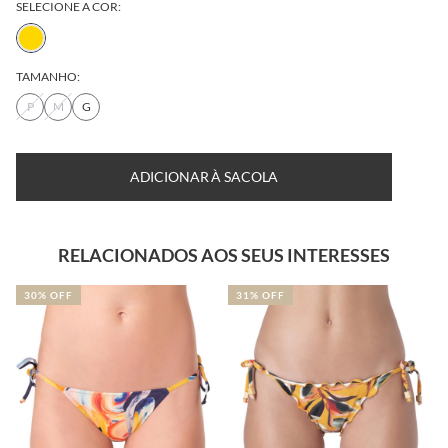
SELECIONE A COR:
TAMANHO:
P
M
G
TABELA DE MEDIDAS
DESCUBRA SEU TAMANHO
ADICIONAR À SACOLA
RELACIONADOS AOS SEUS INTERESSES
30% OFF
31% OFF