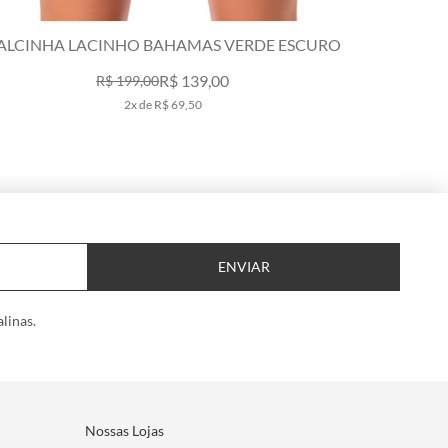
HA LACINHO BAHAMAS VERDE ESCURO
CALCINHA LA
R$ 139,00
R$ 199,00
R
2x de R$ 69,50
ENVIAR
linas.
Nossas Lojas