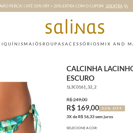
NÃO PERCA! | ATÉ 50% OFF + 20% EXTRA
COM O CUPOM
20EXTRA
BIQUÍNIS
MAIÔS
ROUPAS
ACESSÓRIOS
MIX AND 
CALCINHA LACINH
ESCURO
1L3C0161_32_2
R$ 249,00
R$ 169,00
32% OFF
3X de R$ 56,33 sem juros
SELECIONE A COR: