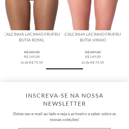
U
CALCINHA LACINHO FRUFRU
CALCINHA LACINHO FRUFRU
BUTIA VINHO
CLÁSSICOS BEGE
R$ 209,00
R$ 289,00
R$ 149,00
R$ 229,00
2x de R$ 74,50
4x de R$ 57,25
INSCREVA-SE NA NOSSA
NEWSLETTER
Deixe seu e-mail ao lado e seja o primeiro a saber sobre as
nossas coleções!