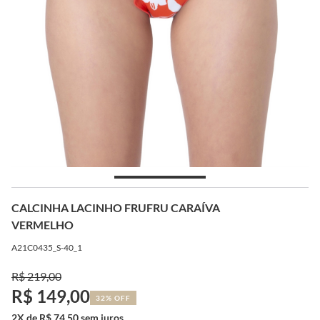
CALCINHA LACINHO FRUFRU CARAÍVA
VERMELHO
A21C0435_S-40_1
R$ 219,00
R$ 149,00
32% OFF
2X de R$ 74,50 sem juros