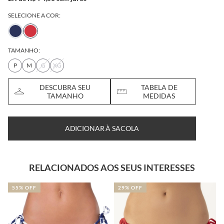
SELECIONE A COR:
TAMANHO:
P
M
G
XG
DESCUBRA SEU
TABELA DE
TAMANHO
MEDIDAS
ADICIONAR À SACOLA
RELACIONADOS AOS SEUS INTERESSES
55% OFF
29% OFF