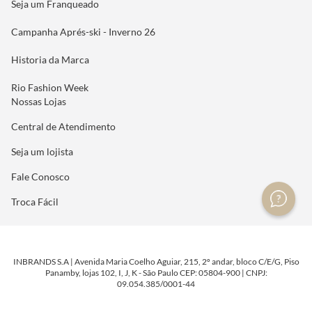
Seja um Franqueado
Campanha Aprés-ski - Inverno 26
Historia da Marca
Rio Fashion Week
Nossas Lojas
Central de Atendimento
Seja um lojista
Fale Conosco
Troca Fácil
INBRANDS S.A | Avenida Maria Coelho Aguiar, 215, 2º andar, bloco C/E/G, Piso
Panamby, lojas 102, I, J, K - São Paulo CEP: 05804-900 | CNPJ:
09.054.385/0001-44
DESENVOLVIDO POR
TECNOLOGIA