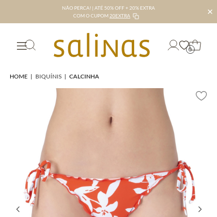
NÃO PERCA! | ATÉ 50% OFF + 20% EXTRA
✕
COM O CUPOM
20EXTRA
0
HOME
|
BIQUÍNIS
|
CALCINHA