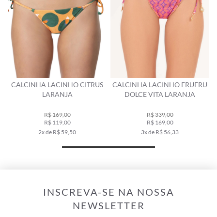
CINHA LACINHO CITRUS
CALCINHA LACINHO FRUFRU
CALCIN
LARANJA
DOLCE VITA LARANJA
ES
R$ 169,00
R$ 339,00
R$ 119,00
R$ 169,00
2x de R$ 59,50
3x de R$ 56,33
INSCREVA-SE NA NOSSA
NEWSLETTER