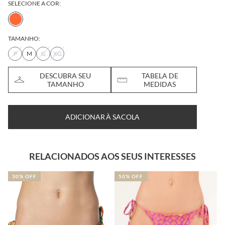
SELECIONE A COR:
TAMANHO:
P
M
G
XG
DESCUBRA SEU
TABELA DE
TAMANHO
MEDIDAS
ADICIONAR À SACOLA
RELACIONADOS AOS SEUS INTERESSES
OFF
50% OFF
50% OFF