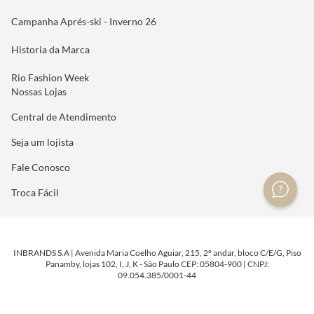
Campanha Aprés-ski - Inverno 26
Historia da Marca
Rio Fashion Week
Nossas Lojas
Central de Atendimento
Seja um lojista
Fale Conosco
Troca Fácil
INBRANDS S.A | Avenida Maria Coelho Aguiar, 215, 2º andar, bloco C/E/G, Piso
Panamby, lojas 102, I, J, K - São Paulo CEP: 05804-900 | CNPJ:
09.054.385/0001-44
DESENVOLVIDO POR
TECNOLOGIA