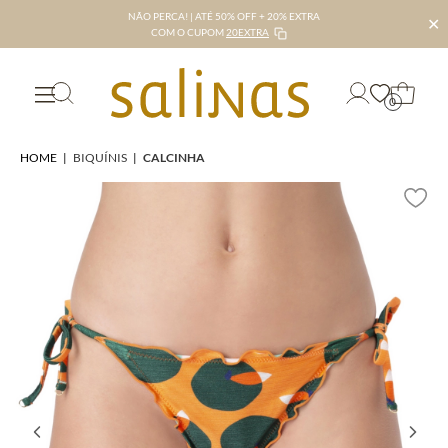
NÃO PERCA! | ATÉ 50% OFF + 20% EXTRA
✕
COM O CUPOM
20EXTRA
0
HOME
|
BIQUÍNIS
|
CALCINHA