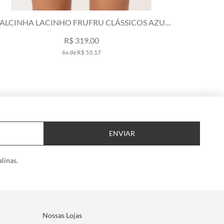
LCINHA LACINHO FRUFRU CLÁSSICOS BOTTLE
CALCI
R$ 289,00
5x de R$ 57,80
ENVIAR
linas.
Nossas Lojas