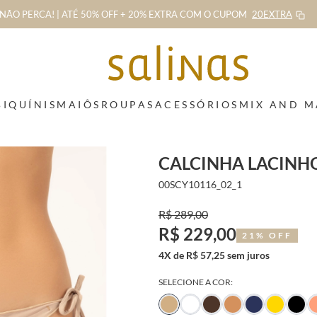
NÃO PERCA! | ATÉ 50% OFF + 20% EXTRA
COM O CUPOM
20EXTRA
BIQUÍNIS
MAIÔS
ROUPAS
ACESSÓRIOS
MIX AND 
CALCINHA LACINHO
00SCY10116_02_1
R$ 289,00
R$ 229,00
21% OFF
4X de R$ 57,25 sem juros
SELECIONE A COR: