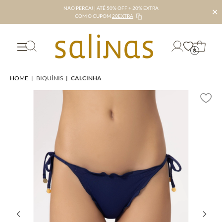
NÃO PERCA! | ATÉ 50% OFF + 20% EXTRA
✕
COM O CUPOM
20EXTRA
0
HOME
|
BIQUÍNIS
|
CALCINHA