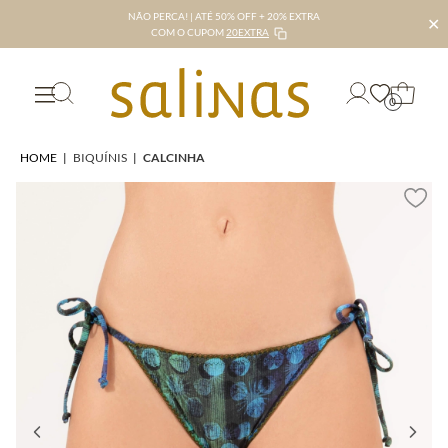
NÃO PERCA! | ATÉ 50% OFF + 20% EXTRA
✕
COM O CUPOM
20EXTRA
0
HOME
|
BIQUÍNIS
|
CALCINHA