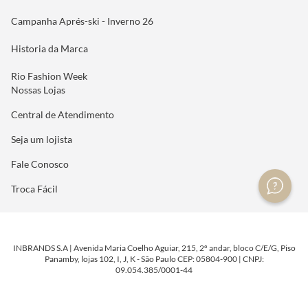
Campanha Aprés-ski - Inverno 26
Historia da Marca
Rio Fashion Week
Nossas Lojas
Central de Atendimento
Seja um lojista
Fale Conosco
Troca Fácil
INBRANDS S.A | Avenida Maria Coelho Aguiar, 215, 2º andar, bloco C/E/G, Piso
Panamby, lojas 102, I, J, K - São Paulo CEP: 05804-900 | CNPJ:
09.054.385/0001-44
DESENVOLVIDO POR
TECNOLOGIA