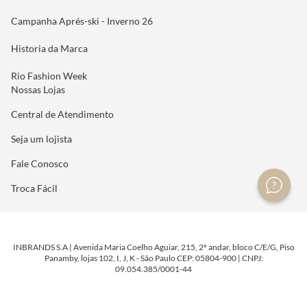
Campanha Aprés-ski - Inverno 26
Historia da Marca
Rio Fashion Week
Nossas Lojas
Central de Atendimento
Seja um lojista
Fale Conosco
Troca Fácil
INBRANDS S.A | Avenida Maria Coelho Aguiar, 215, 2º andar, bloco C/E/G, Piso
Panamby, lojas 102, I, J, K - São Paulo CEP: 05804-900 | CNPJ:
09.054.385/0001-44
DESENVOLVIDO POR
TECNOLOGIA