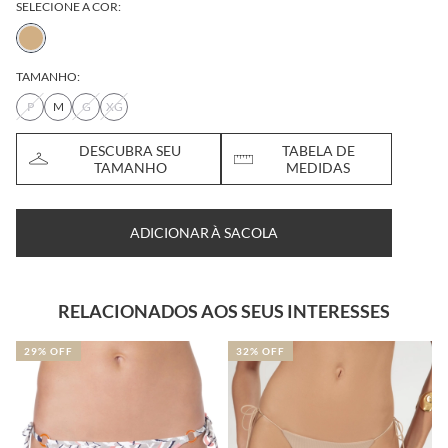
SELECIONE A COR:
TAMANHO:
P
M
G
XG
DESCUBRA SEU
TABELA DE
TAMANHO
MEDIDAS
ADICIONAR À SACOLA
RELACIONADOS AOS SEUS INTERESSES
32% OFF
29% OFF