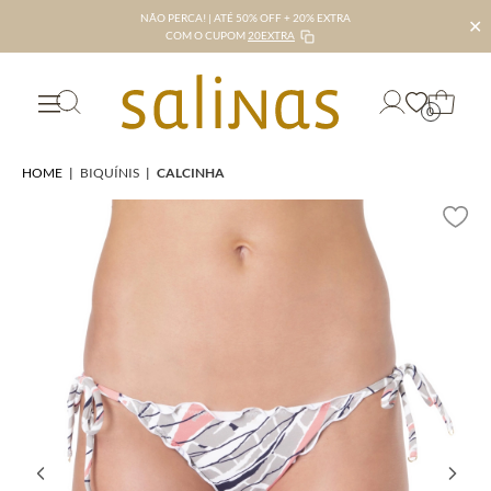
NÃO PERCA! | ATÉ 50% OFF + 20% EXTRA
✕
COM O CUPOM
20EXTRA
0
HOME
|
BIQUÍNIS
|
CALCINHA