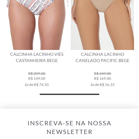
S
CALCINHA LACINHO
CALCINHA LACINHO FRUFRU
CANELADO PACIFIC BEGE
BUTIA BEGE
R$ 249,00
R$ 209,00
R$ 169,00
R$ 149,00
3x de R$ 56,33
2x de R$ 74,50
INSCREVA-SE NA NOSSA
NEWSLETTER