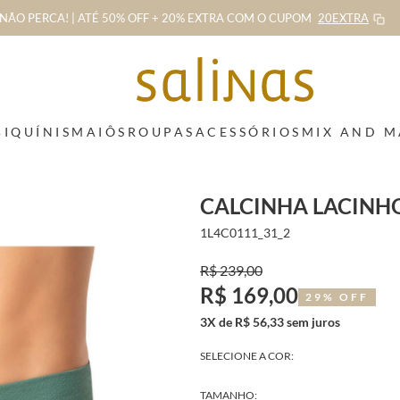
NÃO PERCA! | ATÉ 50% OFF + 20% EXTRA
COM O CUPOM
20EXTRA
BIQUÍNIS
MAIÔS
ROUPAS
ACESSÓRIOS
MIX AND 
CALCINHA LACINH
1L4C0111_31_2
R$ 239,00
R$ 169,00
29% OFF
3X de R$ 56,33 sem juros
SELECIONE A COR:
TAMANHO: