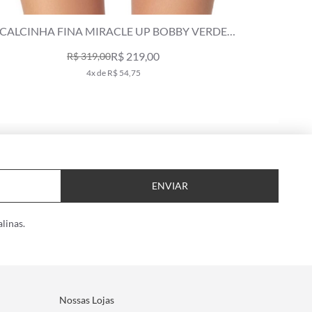
BOBBY VERDE
CALCINHA LACINHO FRUFRU LE SOLEIL
CLARO
R$ 189,00
R$ 319,00
3x de R$ 63,00
ENVIAR
linas.
Nossas Lojas