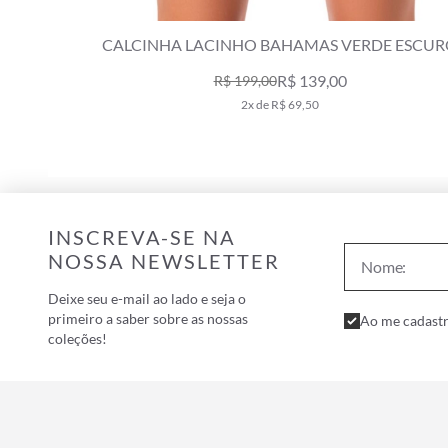
 BAHAMAS VERDE ESCURO
CALCINHA LACINHO DÁLIA
R$ 139,00
R$ 98
00
R$ 199,00
e R$ 69,50
1x de R$ 98,00
INSCREVA-SE NA
NOSSA NEWSLETTER
Deixe seu e-mail ao lado e seja o
primeiro a saber sobre as nossas
Ao me cadastr
coleções!