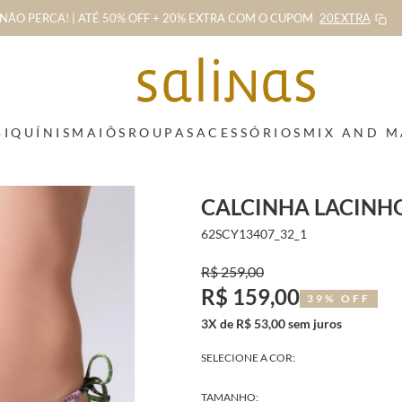
NÃO PERCA! | ATÉ 50% OFF + 20% EXTRA
COM O CUPOM
20EXTRA
BIQUÍNIS
MAIÔS
ROUPAS
ACESSÓRIOS
MIX AND 
CALCINHA LACINHO
62SCY13407_32_1
R$ 259,00
R$ 159,00
39% OFF
3X de R$ 53,00 sem juros
SELECIONE A COR:
TAMANHO: