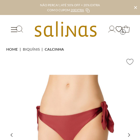
NÃO PERCA! | ATÉ 50% OFF + 20% EXTRA
✕
COM O CUPOM
20EXTRA
0
HOME
|
BIQUÍNIS
|
CALCINHA