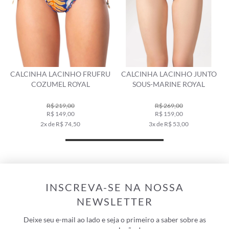
U
CALCINHA LACINHO FRUFRU
CALCINHA LACINHO JUNTO
COZUMEL ROYAL
SOUS-MARINE ROYAL
R$ 219,00
R$ 269,00
R$ 149,00
R$ 159,00
2x de R$ 74,50
3x de R$ 53,00
INSCREVA-SE NA NOSSA
NEWSLETTER
Deixe seu e-mail ao lado e seja o primeiro a saber sobre as