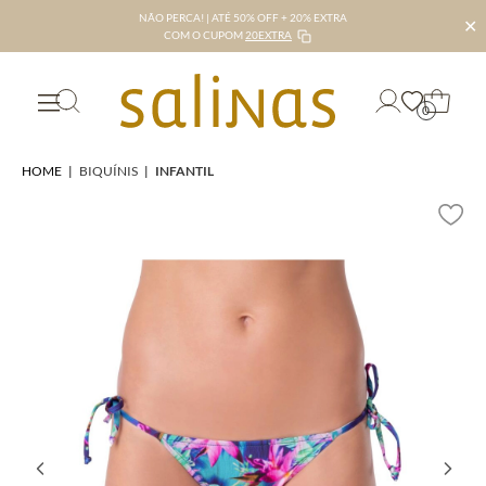
NÃO PERCA! | ATÉ 50% OFF + 20% EXTRA
✕
COM O CUPOM
20EXTRA
0
HOME
|
BIQUÍNIS
|
INFANTIL