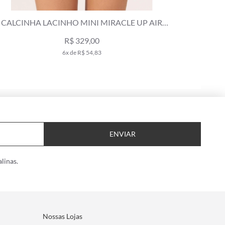
CALCINHA LACINHO MINI MIRACLE UP AIR
CALCINHA
SENSE VERDE MILITAR
R$ 329,00
6x de R$ 54,83
ENVIAR
linas.
Nossas Lojas