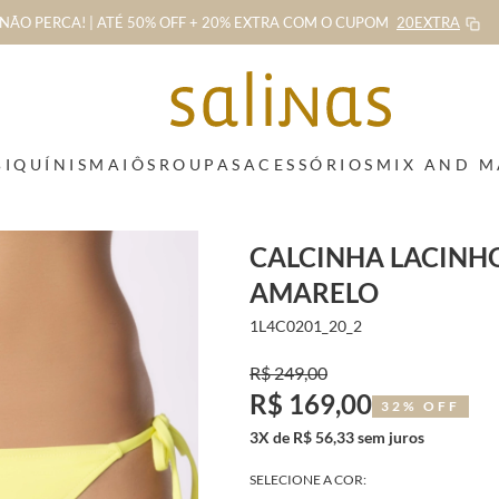
NÃO PERCA! | ATÉ 50% OFF + 20% EXTRA
COM O CUPOM
20EXTRA
BIQUÍNIS
MAIÔS
ROUPAS
ACESSÓRIOS
MIX AND 
CALCINHA LACINHO
AMARELO
1L4C0201_20_2
R$ 249,00
R$ 169,00
32% OFF
3X de R$ 56,33 sem juros
SELECIONE A COR: