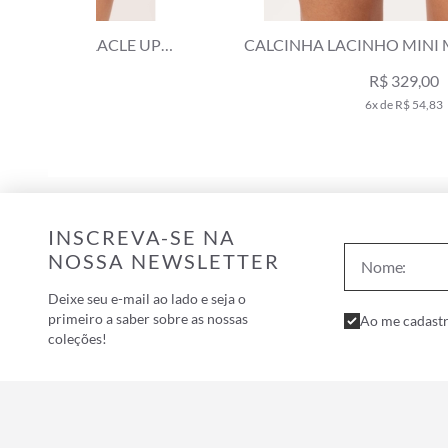
LE UP
CALCINHA LACINHO MINI MIRACLE UP AIR
SENSE OLD PURPLE
R$ 329,00
6x de R$ 54,83
INSCREVA-SE NA
NOSSA NEWSLETTER
Deixe seu e-mail ao lado e seja o
primeiro a saber sobre as nossas
Ao me cadastr
coleções!