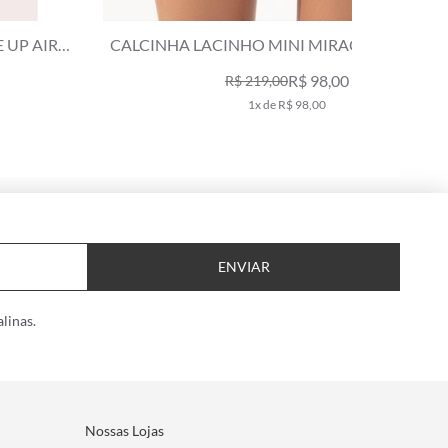
ALCINHA LACINHO MINI MIRACLE UP AMALFI
CALC
CARAMELO
R$ 98,00
R$ 219,00
1x de R$ 98,00
ENVIAR
linas.
Nossas Lojas