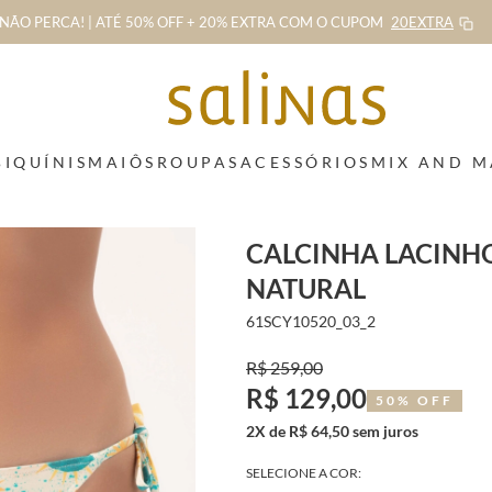
NÃO PERCA! | ATÉ 50% OFF + 20% EXTRA
COM O CUPOM
20EXTRA
BIQUÍNIS
MAIÔS
ROUPAS
ACESSÓRIOS
MIX AND 
CALCINHA LACINHO
NATURAL
61SCY10520_03_2
R$ 259,00
R$ 129,00
50% OFF
2X de R$ 64,50 sem juros
SELECIONE A COR: