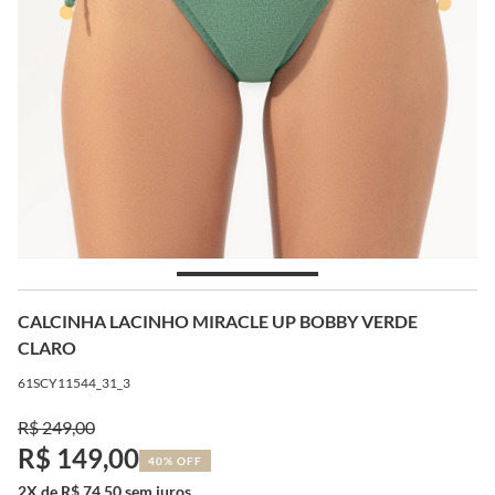
CALCINHA LACINHO MIRACLE UP BOBBY VERDE
CLARO
61SCY11544_31_3
R$ 249,00
R$ 149,00
40% OFF
2X de R$ 74,50 sem juros