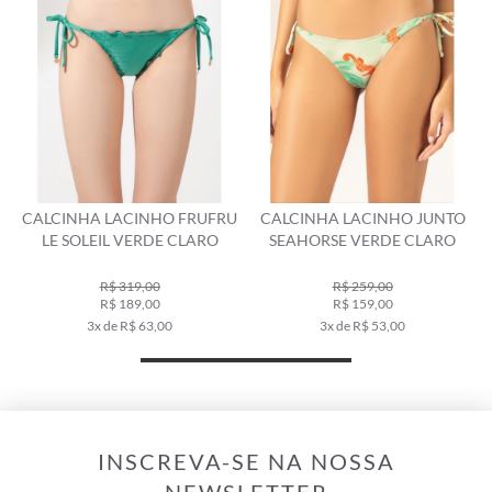
P
CALCINHA LACINHO FRUFRU
CALCINHA LACINHO JUNTO
LE SOLEIL VERDE CLARO
SEAHORSE VERDE CLARO
R$ 319,00
R$ 259,00
R$ 189,00
R$ 159,00
3x de R$ 63,00
3x de R$ 53,00
INSCREVA-SE NA NOSSA