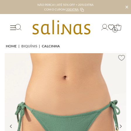
NÃO PERCA! | ATÉ 50% OFF + 20% EXTRA
✕
COM O CUPOM
20EXTRA
0
HOME
|
BIQUÍNIS
|
CALCINHA