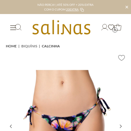
NÃO PERCA! | ATÉ 50% OFF + 20% EXTRA
✕
COM O CUPOM
20EXTRA
0
HOME
|
BIQUÍNIS
|
CALCINHA