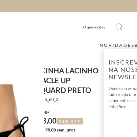
NOVIDADES
INSCRE
NA NOS
CALCINHA LACINHO
NEWSLE
MIRACLE UP
JACQUARD PRETO
Deixe seu e-ma
lado e seja o p
2L2C0055_60_2
saber sobre as
coleções!
R$ 199,00
R$ 98,00
51% OFF
1X de R$ 98,00 sem juros