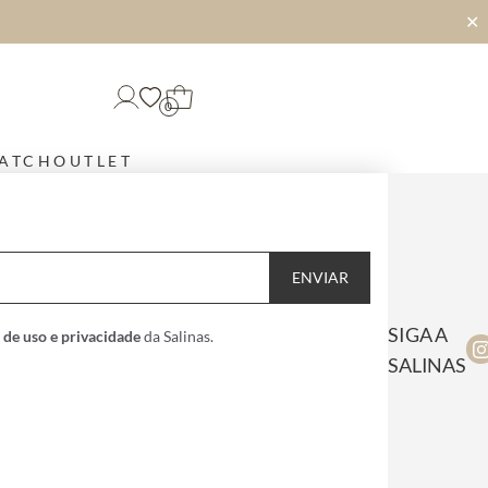
✕
0
MATCH
OUTLET
ENVIAR
SIGA A
 de uso e privacidade
da Salinas.
SALINAS