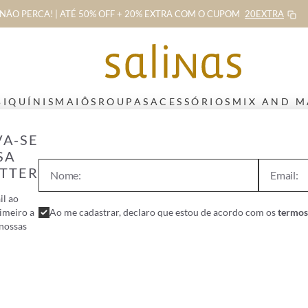
NÃO PERCA! | ATÉ 50% OFF + 20% EXTRA
COM O CUPOM
20EXTRA
BIQUÍNIS
MAIÔS
ROUPAS
ACESSÓRIOS
MIX AND 
VA-SE
SA
TTER
il ao
rimeiro a
Ao me cadastrar, declaro que estou de acordo com os
termos
 nossas