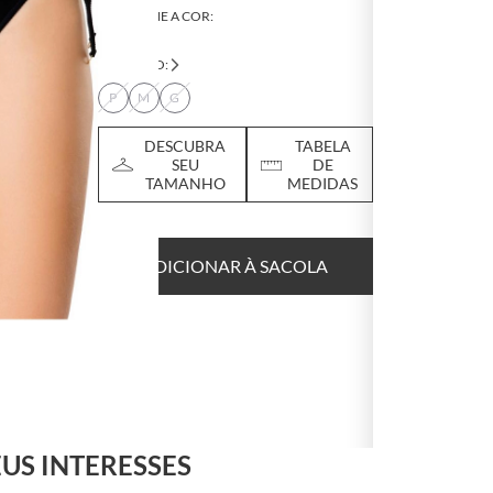
SELECIONE A COR:
TAMANHO:
P
M
G
DESCUBRA
TABELA
SEU
DE
TAMANHO
MEDIDAS
ADICIONAR À SACOLA
US INTERESSES