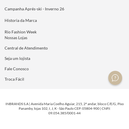
Campanha Aprés-ski - Inverno 26
Historia da Marca
Rio Fashion Week
Nossas Lojas
Central de Atendimento
Seja um lojista
Fale Conosco
Troca Fácil
INBRANDS S.A | Avenida Maria Coelho Aguiar, 215, 2º andar, bloco C/E/G, Piso
Panamby, lojas 102, I, J, K - São Paulo CEP: 05804-900 | CNPJ:
09.054.385/0001-44
DESENVOLVIDO POR
TECNOLOGIA