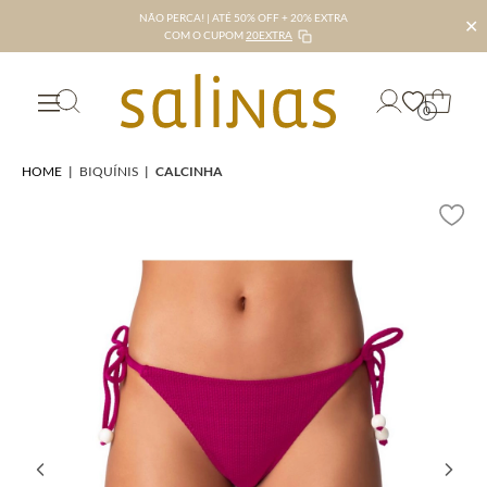
NÃO PERCA! | ATÉ 50% OFF + 20% EXTRA
✕
COM O CUPOM
20EXTRA
0
HOME
|
BIQUÍNIS
|
CALCINHA