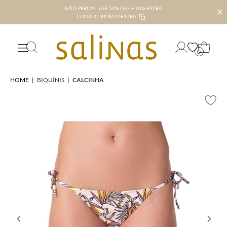
NÃO PERCA! | ATÉ 50% OFF + 20% EXTRA
✕
COM O CUPOM
20EXTRA
0
HOME
|
BIQUÍNIS
|
CALCINHA