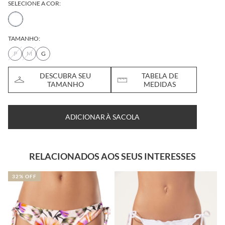
SELECIONE A COR:
TAMANHO:
P
M
G
DESCUBRA SEU
TABELA DE
TAMANHO
MEDIDAS
ADICIONAR À SACOLA
RELACIONADOS AOS SEUS INTERESSES
2% OFF
29% 