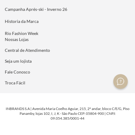
Campanha Aprés-ski - Inverno 26
Historia da Marca
Rio Fashion Week
Nossas Lojas
Central de Atendimento
Seja um lojista
Fale Conosco
Troca Fácil
INBRANDS S.A | Avenida Maria Coelho Aguiar, 215, 2º andar, bloco C/E/G, Piso
Panamby, lojas 102, I, J, K - São Paulo CEP: 05804-900 | CNPJ:
09.054.385/0001-44
DESENVOLVIDO POR
TECNOLOGIA