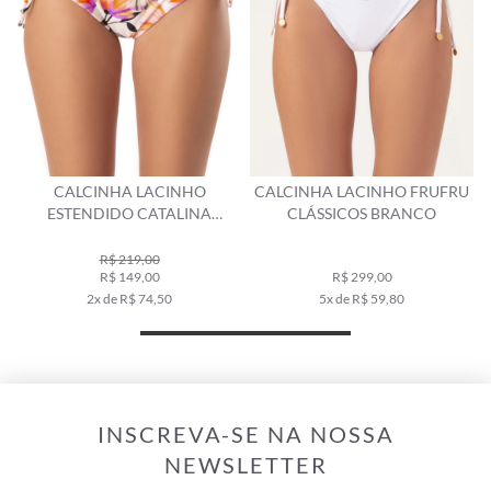
CALCINHA LACINHO
CALCINHA LACINHO FRUFRU
CALC
ESTENDIDO CATALINA
CLÁSSICOS BRANCO
BRANCO
R$ 219,00
R$ 149,00
R$ 299,00
2x de R$ 74,50
5x de R$ 59,80
INSCREVA-SE NA NOSSA
NEWSLETTER